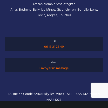
Artisan plombier chauffagiste
Arras, Béthune, Bully-les-Mines, Givenchy-en-Gohelle, Lens,
Liévin, Angres, Souchez
Tél
06 18 21 23 49
eMail
Envoyer un message
170 rue de Condé 62160 Bully-les-Mines – SIRET 52223423600019
NAF4322B