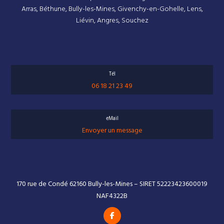
Arras, Béthune, Bully-les-Mines, Givenchy-en-Gohelle, Lens,
Liévin, Angres, Souchez
Tél
06 18 21 23 49
eMail
Envoyer un message
170 rue de Condé 62160 Bully-les-Mines – SIRET 52223423600019
NAF4322B