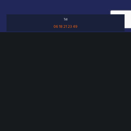
Tél
06 18 21 23 49
eMail
Envoyer un message
170 rue de Condé 62160 Bully-les-Mines – SIRET 52223423600019
NAF4322B
Copyright© 2024 Carron
plombier chauffagiste Arras, Béthune, Bully-les-